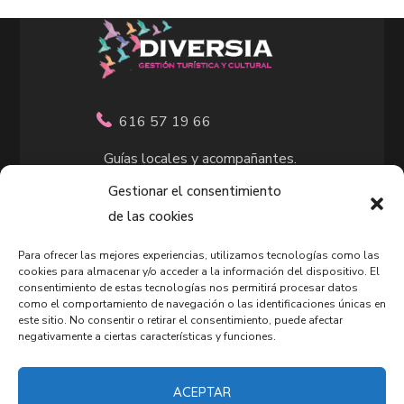
616 57 19 66
Guías locales y acompañantes.
Rutas culturales.
Gestionar el consentimiento
Senderistas y teatralizadas.
de las cookies
Organización de eventos.
Para ofrecer las mejores experiencias, utilizamos tecnologías como las
Intervenciones culturales.
cookies para almacenar y/o acceder a la información del dispositivo. El
consentimiento de estas tecnologías nos permitirá procesar datos
Intérprete del patrimonio.
como el comportamiento de navegación o las identificaciones únicas en
este sitio. No consentir o retirar el consentimiento, puede afectar
negativamente a ciertas características y funciones.
ACEPTAR