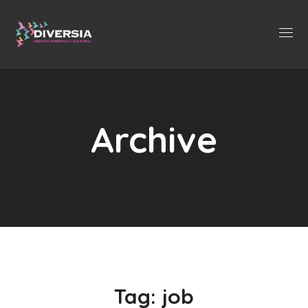
Archive
Tag:
job